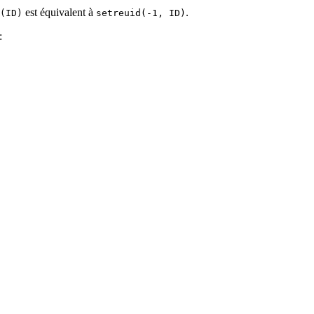
est équivalent à
.
(ID)
setreuid(-1, ID)
: