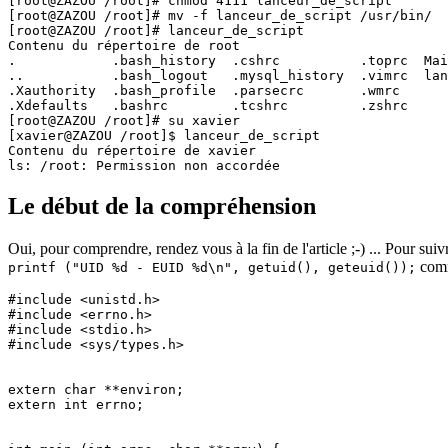
[root@ZAZOU /root]# chmod 4111 lanceur_de_script

[root@ZAZOU /root]# mv -f lanceur_de_script /usr/bin/

[root@ZAZOU /root]# lanceur_de_script

Contenu du répertoire de root

.            .bash_history  .cshrc          .toprc  Mai
..           .bash_logout   .mysql_history  .vimrc  lan
.Xauthority  .bash_profile  .parsecrc       .wmrc

.Xdefaults   .bashrc        .tcshrc         .zshrc

[root@ZAZOU /root]# su xavier

[xavier@ZAZOU /root]$ lanceur_de_script

Contenu du répertoire de xavier

ls: /root: Permission non accordée
Le début de la compréhension
Oui, pour comprendre, rendez vous à la fin de l'article ;-) ... Pour su
comm
printf ("UID %d - EUID %d\n", getuid(), geteuid());
#include <unistd.h>

#include <errno.h>

#include <stdio.h>

#include <sys/types.h>

extern char **environ;

extern int errno;
