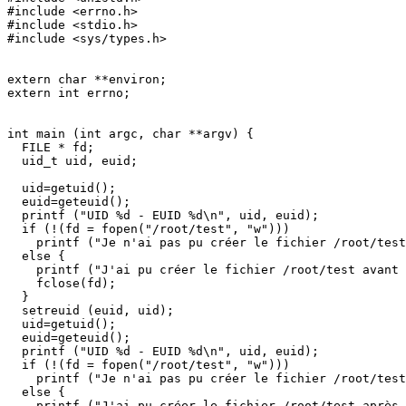
#include <errno.h>

#include <stdio.h>

#include <sys/types.h>

extern char **environ;

extern int errno;

int main (int argc, char **argv) {

  FILE * fd;

  uid_t uid, euid;

  uid=getuid();

  euid=geteuid();

  printf ("UID %d - EUID %d\n", uid, euid);

  if (!(fd = fopen("/root/test", "w")))

    printf ("Je n'ai pas pu créer le fichier /root/test
  else {

    printf ("J'ai pu créer le fichier /root/test avant 
    fclose(fd);

  }

  setreuid (euid, uid);

  uid=getuid();

  euid=geteuid();

  printf ("UID %d - EUID %d\n", uid, euid);

  if (!(fd = fopen("/root/test", "w")))

    printf ("Je n'ai pas pu créer le fichier /root/test
  else {

    printf ("J'ai pu créer le fichier /root/test après 