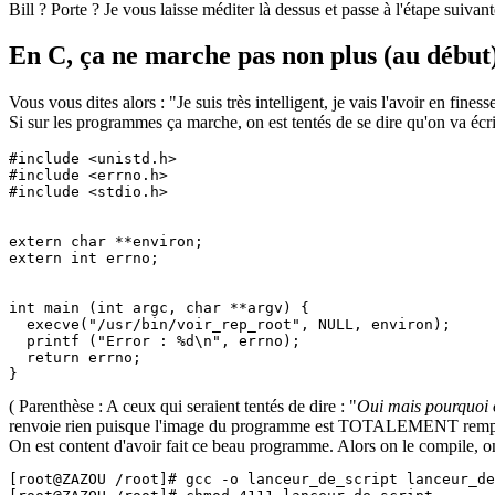
Bill ? Porte ? Je vous laisse méditer là dessus et passe à l'étape suivant
En C, ça ne marche pas non plus (au début)
Vous vous dites alors : "Je suis très intelligent, je vais l'avoir en fines
Si sur les programmes ça marche, on est tentés de se dire qu'on va écr
#include <unistd.h>

#include <errno.h>

#include <stdio.h>

extern char **environ;

extern int errno;

int main (int argc, char **argv) {

  execve("/usr/bin/voir_rep_root", NULL, environ);

  printf ("Error : %d\n", errno);

  return errno;

( Parenthèse : A ceux qui seraient tentés de dire : "
Oui mais pourquoi 
renvoie rien puisque l'image du programme est TOTALEMENT remplacée
On est content d'avoir fait ce beau programme. Alors on le compile, on l
[root@ZAZOU /root]# gcc -o lanceur_de_script lanceur_de