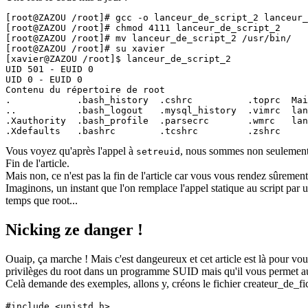
[root@ZAZOU /root]# gcc -o lanceur_de_script_2 lanceur_
[root@ZAZOU /root]# chmod 4111 lanceur_de_script_2

[root@ZAZOU /root]# mv lanceur_de_script_2 /usr/bin/

[root@ZAZOU /root]# su xavier

[xavier@ZAZOU /root]$ lanceur_de_script_2

UID 501 - EUID 0

UID 0 - EUID 0

Contenu du répertoire de root

.            .bash_history  .cshrc          .toprc  Mai
..           .bash_logout   .mysql_history  .vimrc  lan
.Xauthority  .bash_profile  .parsecrc       .wmrc   lan
Vous voyez qu'après l'appel à
, nous sommes non seulement U
setreuid
Fin de l'article.
Mais non, ce n'est pas la fin de l'article car vous vous rendez sûremen
Imaginons, un instant que l'on remplace l'appel statique au script par 
temps que root...
Nicking ze danger !
Ouaip, ça marche ! Mais c'est dangeureux et cet article est là pour vo
privilèges du root dans un programme SUID mais qu'il vous permet au
Celà demande des exemples, allons y, créons le fichier createur_de_fi
#include <unistd.h>
