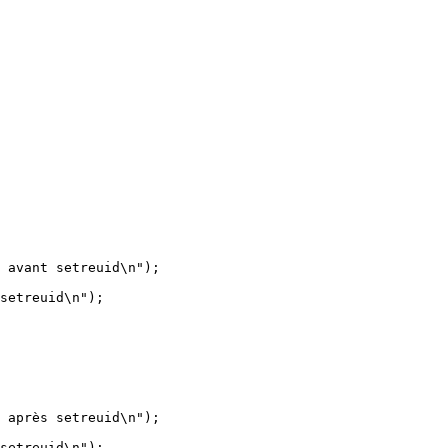
 avant setreuid\n");

setreuid\n");

 après setreuid\n");

setreuid\n");
