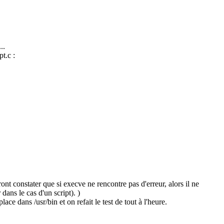
..
t.c :
ront constater que si execve ne rencontre pas d'erreur, alors il ne
ns le cas d'un script). )
e dans /usr/bin et on refait le test de tout à l'heure.