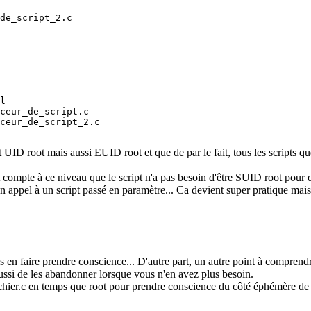
de_script_2.c

l

ceur_de_script.c

ceur_de_script_2.c

ID root mais aussi EUID root et que de par le fait, tous les scripts que
t compte à ce niveau que le script n'a pas besoin d'être SUID root pour 
un appel à un script passé en paramètre... Ca devient super pratique mai
us en faire prendre conscience... D'autre part, un autre point à comprend
ssi de les abandonner lorsque vous n'en avez plus besoin.
chier.c en temps que root pour prendre conscience du côté éphémère de l