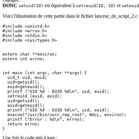
DONC
est équivalent à
et
setuid(ID)
setreuid(ID, ID)
seteuid
Voici l'illustration de cette partie dans le fichier lanceur_de_script_2.c 
#include <unistd.h>

#include <errno.h>

#include <stdio.h>

#include <sys/types.h>

extern char **environ;

extern int errno;

int main (int argc, char **argv) {

  uid_t uid, euid;

  uid=getuid();

  euid=geteuid();

  printf ("UID %d - EUID %d\n", uid, euid);

  setreuid (euid, euid);

  uid=getuid();

  euid=geteuid();

  printf ("UID %d - EUID %d\n", uid, euid);

  execve("/usr/bin/voir_rep_root", NULL, environ);

  printf ("Error : %d\n", errno);

  return errno;

}
Une fois le code mis à jour :