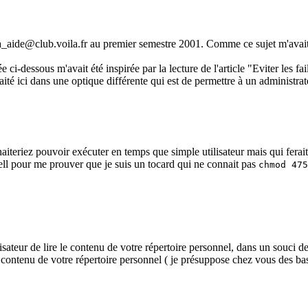
 lea_aide@club.voila.fr au premier semestre 2001. Comme ce sujet m'avait p
e ci-dessous m'avait été inspirée par la lecture de l'article "Eviter les 
é ici dans une optique différente qui est de permettre à un administrate
aiteriez pouvoir exécuter en temps que simple utilisateur mais qui fera
hell pour me prouver que je suis un tocard qui ne connait pas
chmod 475
ateur de lire le contenu de votre répertoire personnel, dans un souci de
ontenu de votre répertoire personnel ( je présuppose chez vous des bases