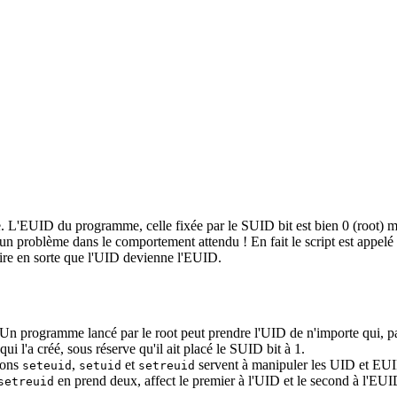
 L'EUID du programme, celle fixée par le SUID bit est bien 0 (root) mais 
ù un problème dans le comportement attendu ! En fait le script est appelé
faire en sorte que l'UID devienne l'EUID.
Un programme lancé par le root peut prendre l'UID de n'importe qui, pa
 l'a créé, sous réserve qu'il ait placé le SUID bit à 1.
ions
,
et
servent à manipuler les UID et E
seteuid
setuid
setreuid
en prend deux, affect le premier à l'UID et le second à l'EUI
setreuid