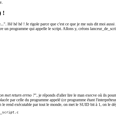
e.
 !
se...". Hé hé hé ! Je rigole parce que c'est ce que je me suis dit moi aussi .
ire un programme qui appelle le script. Allons y, créons lanceur_de_scrip
on met return errno ?
", je réponds d'aller lire le man execve où ils pour
 par celle du programme appelé (ce programme étant l'interpréteur da
e rend exécutable par tout le monde, on met le SUID bit à 1, on le déplac
_script.c
