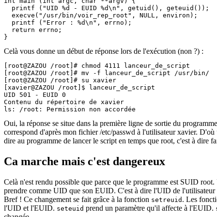
int main (int argc, char **argv) {

  printf ("UID %d - EUID %d\n", getuid(), geteuid());

  execve("/usr/bin/voir_rep_root", NULL, environ);

  printf ("Error : %d\n", errno);

  return errno;

}
Celà vous donne un début de réponse lors de l'exécution (non ?) :
[root@ZAZOU /root]# chmod 4111 lanceur_de_script

[root@ZAZOU /root]# mv -f lanceur_de_script /usr/bin/

[root@ZAZOU /root]# su xavier

[xavier@ZAZOU /root]$ lanceur_de_script

UID 501 - EUID 0

Contenu du répertoire de xavier

ls: /root: Permission non accordée
Oui, la réponse se situe dans la première ligne de sortie du programme.
correspond d'après mon fichier /etc/passwd à l'utilisateur xavier. D'o
dire au programme de lancer le script en temps que root, c'est à dire 
Ca marche mais c'est dangereux
Celà n'est rendu possible que parce que le programme est SUID root. 
prendre comme UID que son EUID. C'est à dire l'UID de l'utilisateur qui
Bref ! Ce changement se fait grâce à la fonction
. Les fonct
setreuid
l'UID et l'EUID.
prend un paramètre qu'il affecte à l'EUID.
seteuid
changée.