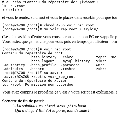
# ou echo "Contenu du répertoire de" $(whoami)

ls -a /root

< Ctrl+D >
et vous le rendez suid root et vous le placez dans /usr/bin pour que tou
[root@ZAZOU /root]# chmod 4755 voir_rep_root

[root@ZAZOU /root]# mv voir_rep_root /usr/bin/
(Les plus assidus d'entre vous constaterons que mon PC ne s'appelle pl
Vous testez que ça marche pour vous puis en temps qu'utilisateur norma
[root@ZAZOU /root]# voir_rep_root

Contenu du répertoire de root

.            .bash_history  .cshrc          .toprc  Mai
..           .bash_logout   .mysql_history  .vimrc

.Xauthority  .bash_profile  .parsecrc       .wmrc

.Xdefaults   .bashrc        .tcshrc         .zshrc

[root@ZAZOU /root]# su xavier

[xavier@ZAZOU /root]$ voir_rep_root

Contenu du répertoire de xavier

ls: /root: Permission non accordée
Vous avez compris le problème ça y est ? Votre script est exécutable, a
Scènette de fin de partie
"
- La solution c'est
chmod 4755 /bin/bash
- Qui a dit ça ? Bill ? A la porte, tout de suite !"