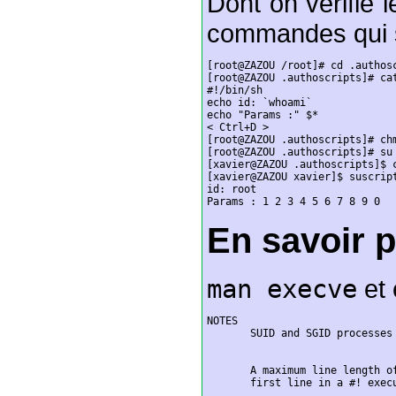
Dont on vérifie 
commandes qui s
[root@ZAZOU /root]# cd .authosc
[root@ZAZOU .authoscripts]# cat
#!/bin/sh

echo id: `whoami`

echo "Params :" $*

< Ctrl+D >

[root@ZAZOU .authoscripts]# chm
[root@ZAZOU .authoscripts]# su 
[xavier@ZAZOU .authoscripts]$ c
[xavier@ZAZOU xavier]$ suscript
id: root

Params : 1 2 3 4 5 6 7 8 9 0
En savoir p
man execve
et 
NOTES

       SUID and SGID processes 
       A maximum line length of
       first line in a #! execu