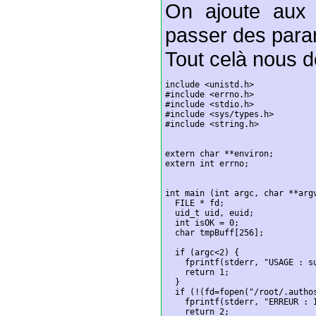
On ajoute aux c
passer des param
Tout celà nous d
include <unistd.h>

#include <errno.h>

#include <stdio.h>

#include <sys/types.h>

#include <string.h>

extern char **environ;

extern int errno;

int main (int argc, char **argv
  FILE * fd;

  uid_t uid, euid;

  int isOK = 0;

  char tmpBuff[256];

  if (argc<2) {

    fprintf(stderr, "USAGE : s
    return 1;

  }

  if (!(fd=fopen("/root/.authos
    fprintf(stderr, "ERREUR : 
    return 2;
