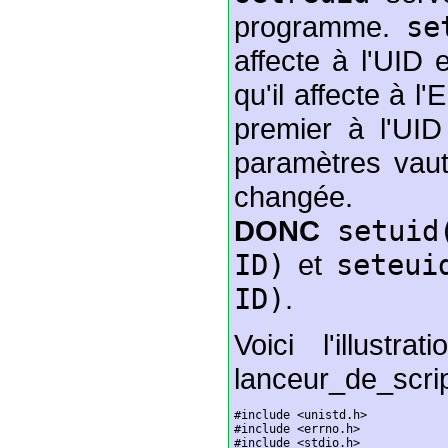
programme.
se
affecte à l'UID 
qu'il affecte à l
premier à l'UI
paramètres vaut
changée.
DONC
setuid
ID)
et
seteui
ID)
.
Voici l'illustr
lanceur_de_scrip
#include <unistd.h>

#include <errno.h>

#include <stdio.h>
