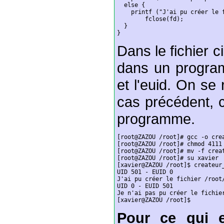
  else {

    printf ("J'ai pu créer le f
	fclose(fd);

  }

}
Dans le fichier c
dans un program
et l'euid. On se
cas précédent, c
programme.
[root@ZAZOU /root]# gcc -o crea
[root@ZAZOU /root]# chmod 4111 
[root@ZAZOU /root]# mv -f creat
[root@ZAZOU /root]# su xavier

[xavier@ZAZOU /root]$ createur_
UID 501 - EUID 0

J'ai pu créer le fichier /root/
UID 0 - EUID 501

Je n'ai pas pu créer le fichier
[xavier@ZAZOU /root]$
Pour ce qui 