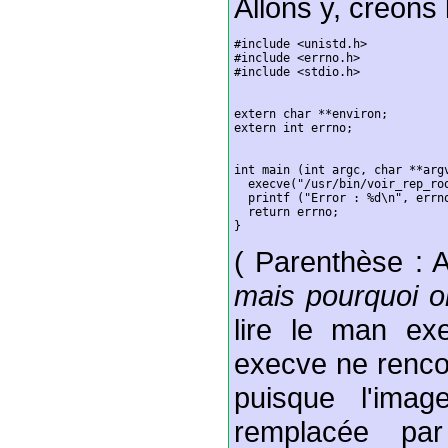
Allons y, créons
#include <unistd.h>

#include <errno.h>

#include <stdio.h>

extern char **environ;

extern int errno;

int main (int argc, char **argv
  execve("/usr/bin/voir_rep_roo
  printf ("Error : %d\n", errno
  return errno;

( Parenthèse : A
mais pourquoi o
lire le man ex
execve ne rencon
puisque l'im
remplacée pa