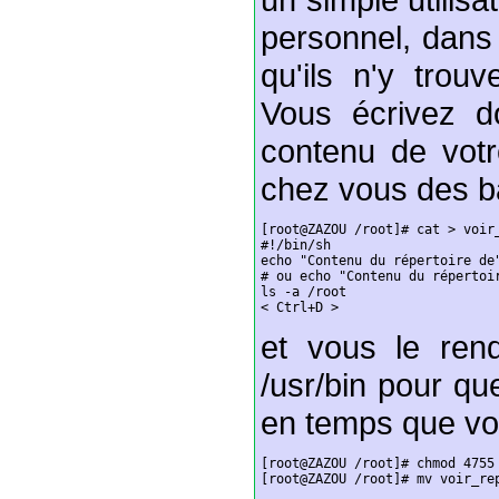
personnel, dans
qu'ils n'y trou
Vous écrivez do
contenu de votr
chez vous des bas
[root@ZAZOU /root]# cat > voir_
#!/bin/sh

echo "Contenu du répertoire de"
# ou echo "Contenu du répertoir
ls -a /root

< Ctrl+D >
et vous le ren
/usr/bin pour que
en temps que vou
[root@ZAZOU /root]# chmod 4755 
[root@ZAZOU /root]# mv voir_re