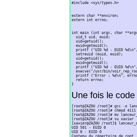
#include <sys/types.h>

extern char **environ;

extern int errno;

int main (int argc, char **argv
  uid_t uid, euid;

  uid=getuid();

  euid=geteuid();

  printf ("UID %d - EUID %d\n",
  setreuid (euid, euid);

  uid=getuid();

  euid=geteuid();

  printf ("UID %d - EUID %d\n",
  execve("/usr/bin/voir_rep_roo
  printf ("Error : %d\n", errno
  return errno;

}
Une fois le code 
[root@ZAZOU /root]# gcc -o lanc
[root@ZAZOU /root]# chmod 4111 
[root@ZAZOU /root]# mv lanceur_
[root@ZAZOU /root]# su xavier

[xavier@ZAZOU /root]$ lanceur_d
UID 501 - EUID 0

UID 0 - EUID 0

Contenu du répertoire de root
