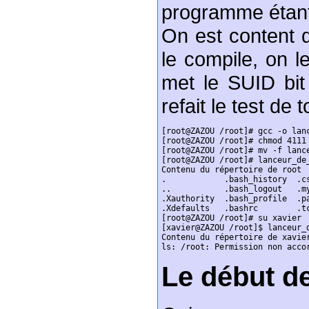
programme étant l
On est content d
le compile, on l
met le SUID bit
refait le test de t
[root@ZAZOU /root]# gcc -o lanc
[root@ZAZOU /root]# chmod 4111 
[root@ZAZOU /root]# mv -f lance
[root@ZAZOU /root]# lanceur_de_
Contenu du répertoire de root

.            .bash_history  .cs
..           .bash_logout   .my
.Xauthority  .bash_profile  .pa
.Xdefaults   .bashrc        .tc
[root@ZAZOU /root]# su xavier

[xavier@ZAZOU /root]$ lanceur_d
Contenu du répertoire de xavier
ls: /root: Permission non acco
Le début d