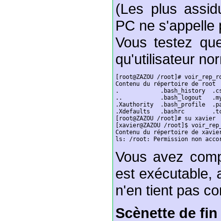
(Les plus assi
PC ne s'appelle 
Vous testez qu
qu'utilisateur no
[root@ZAZOU /root]# voir_rep_ro
Contenu du répertoire de root

.            .bash_history  .cs
..           .bash_logout   .my
.Xauthority  .bash_profile  .pa
.Xdefaults   .bashrc        .tc
[root@ZAZOU /root]# su xavier

[xavier@ZAZOU /root]$ voir_rep_
Contenu du répertoire de xavier
ls: /root: Permission non acco
Vous avez compr
est exécutable, 
n'en tient pas c
Scènette de fin