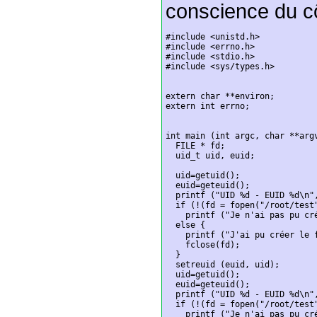
conscience du c
#include <unistd.h>

#include <errno.h>

#include <stdio.h>

#include <sys/types.h>

extern char **environ;

extern int errno;

int main (int argc, char **argv
  FILE * fd;

  uid_t uid, euid;

  uid=getuid();

  euid=geteuid();

  printf ("UID %d - EUID %d\n",
  if (!(fd = fopen("/root/test"
    printf ("Je n'ai pas pu cr
  else {

    printf ("J'ai pu créer le f
    fclose(fd);

  }

  setreuid (euid, uid);

  uid=getuid();

  euid=geteuid();

  printf ("UID %d - EUID %d\n",
  if (!(fd = fopen("/root/test"
    printf ("Je n'ai pas pu cr