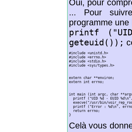
Oui, pour compren
... Pour suivr
programme une l
printf ("UI
geteuid());
c
#include <unistd.h>

#include <errno.h>

#include <stdio.h>

#include <sys/types.h>

extern char **environ;

extern int errno;

int main (int argc, char **argv
  printf ("UID %d - EUID %d\n",
  execve("/usr/bin/voir_rep_roo
  printf ("Error : %d\n", errno
  return errno;

}
Celà vous donne 