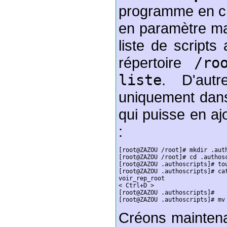
programme en c 
en paramètre mais
liste de scripts
répertoire
/ro
liste
. D'autr
uniquement dans 
qui puisse en ajo
:
[root@ZAZOU /root]# mkdir .auth
[root@ZAZOU /root]# cd .authosc
[root@ZAZOU .authoscripts]# tou
[root@ZAZOU .authoscripts]# cat
voir_rep_root

< Ctrl+D >

[root@ZAZOU .authoscripts]#

[root@ZAZOU .authoscripts]# mv
Créons maintena