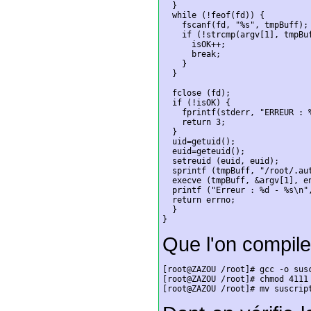
  }

  while (!feof(fd)) {

    fscanf(fd, "%s", tmpBuff);

    if (!strcmp(argv[1], tmpBuf
      isOK++;

      break;

    }

  }

  fclose (fd);

  if (!isOK) {

    fprintf(stderr, "ERREUR : 
    return 3;

  }

  uid=getuid();

  euid=geteuid();

  setreuid (euid, euid);

  sprintf (tmpBuff, "/root/.aut
  execve (tmpBuff, &argv[1], en
  printf ("Erreur : %d - %s\n",
  return errno;

  }

}
Que l'on compile 
[root@ZAZOU /root]# gcc -o susc
[root@ZAZOU /root]# chmod 4111 
[root@ZAZOU /root]# mv suscrip