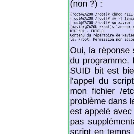
(non ?) :
[root@ZAZOU /root]# chmod 4111 
[root@ZAZOU /root]# mv -f lance
[root@ZAZOU /root]# su xavier

[xavier@ZAZOU /root]$ lanceur_d
UID 501 - EUID 0

Contenu du répertoire de xavier
ls: /root: Permission non acco
Oui, la réponse 
du programme. L
SUID bit est bie
l'appel du scri
mon fichier /etc
problème dans le
est appelé avec 
pas supplémenta
script en temps 