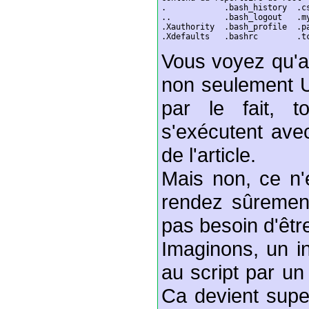
.            .bash_history  .cs
..           .bash_logout   .my
.Xauthority  .bash_profile  .p
Vous voyez qu'a
non seulement U
par le fait, 
s'exécutent avec
de l'article.
Mais non, ce n'e
rendez sûrement
pas besoin d'êtr
Imaginons, un in
au script par un
Ca devient supe