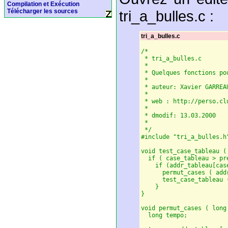
Compilation et Exécution
tri_a_bulles.c :
Télécharger les sources
tri_a_bulles.c
/*

 * tri_a_bulles.c

 *

 * Quelques fonctions po
 *

 * auteur: Xavier GARREA
 *

 * web : http://perso.cl
 *

 * dmodif: 13.03.2000

 *

 */

#include "tri_a_bulles.h"
void test_case_tableau (
  if ( case_tableau > pre
    if (addr_tableau[cas
      permut_cases ( add
      test_case_tableau 
    }

}

void permut_cases ( long
  long tempo;
