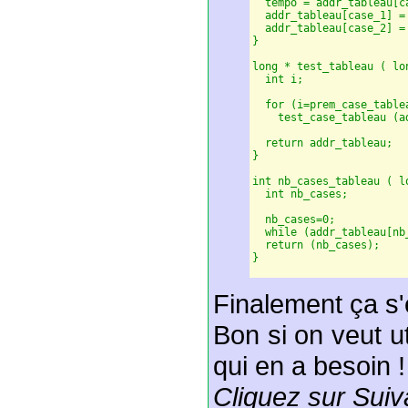
  tempo = addr_tableau[ca
  addr_tableau[case_1] =
  addr_tableau[case_2] = 
}

long * test_tableau ( lo
  int i;

  for (i=prem_case_table
    test_case_tableau (a
  return addr_tableau;

}

int nb_cases_tableau ( l
  int nb_cases;

  nb_cases=0;

  while (addr_tableau[nb
  return (nb_cases);

Finalement ça s'
Bon si on veut uti
qui en a besoin 
Cliquez sur Suiv